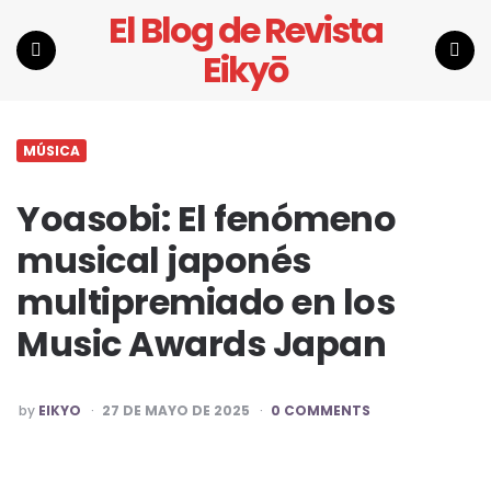
El Blog de Revista
Eikyō
Menu
Search
MÚSICA
Yoasobi: El fenómeno
musical japonés
multipremiado en los
Music Awards Japan
POSTED
by
EIKYO
27 DE MAYO DE 2025
0 COMMENTS
BY