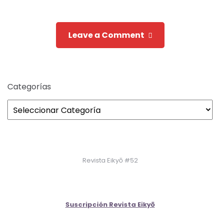
navigation
Leave a Comment
Categorías
Revista Eikyō #52
Suscripción Revista Eikyō