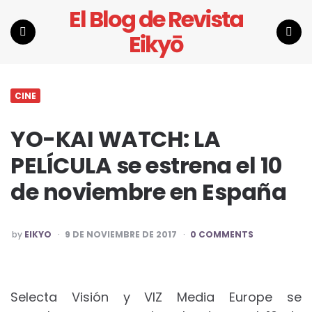
El Blog de Revista
Eikyō
Menu
Search
CINE
YO-KAI WATCH: LA
PELÍCULA se estrena el 10
de noviembre en España
POSTED
by
EIKYO
9 DE NOVIEMBRE DE 2017
0 COMMENTS
BY
Selecta Visión y VIZ Media Europe se