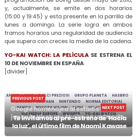
y, actualmente, se emite en dos horarios
(15:00 y 19:45) y esta presente en la parrilla de
lunes a domingo. La serie logra en ambos
tramos horarios una regularidad de audiencia
que supera con creces la media de la cadena.
YO-KAI WATCH: LA PELÍCULA
SE ESTRENA EL
10 DE NOVIEMBRE EN ESPAÑA
[divider]
ANIME
CINE
DOLCI PREZIOSI
GRUPO PLANETA
HASBRO
PREVIOUS POST
JIBANYAN
NATHAN
NINTENDO
NORMA EDITORIAL
Google homenajea al estadístico
PANINI
SELECTA VISION
SLIDE
VIDEO JUEGOS
NEXT POST
VIZ MEDIA EUROPE
WHISPER
YO-KAI WATCH
japonés Hirotugu Akaike en un Doodle
Te invitamos al pre-estreno de 'Hacia
Post
la luz', el último film de Naomi Kawase