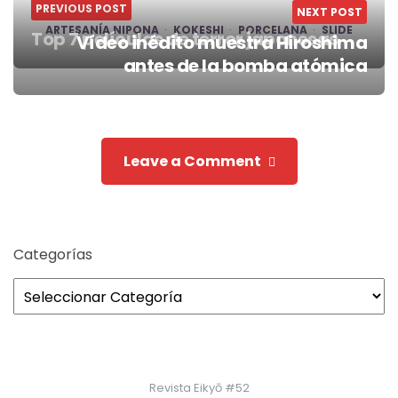
PREVIOUS POST
NEXT POST
ARTESANÍA NIPONA
KOKESHI
PORCELANA
SLIDE
Top 7 películas de terror japonesas
Vídeo inédito muestra Hiroshima
Post
antes de la bomba atómica
navigation
Leave a Comment
Categorías
Revista Eikyō #52