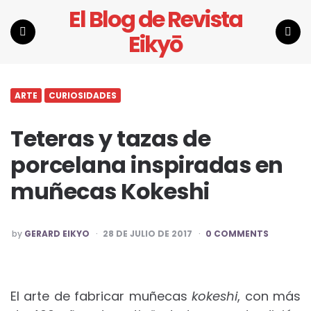
El Blog de Revista
Eikyō
Menu
Search
ARTE
CURIOSIDADES
Teteras y tazas de
porcelana inspiradas en
muñecas Kokeshi
POSTED
by
GERARD EIKYO
28 DE JULIO DE 2017
0 COMMENTS
BY
El arte de fabricar muñecas
kokeshi
, con más