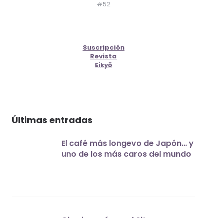
#52
Suscripción
Revista
Eikyō
Últimas entradas
El café más longevo de Japón… y
uno de los más caros del mundo