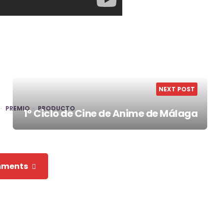
NEXT POST
PREMIO
PRODUCTO
1º Ciclo de Cine de Anime de Málaga
mments