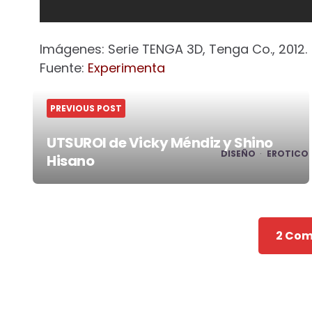
Imágenes: Serie TENGA 3D, Tenga Co., 2012.
Fuente:
Experimenta
PREVIOUS POST
UTSUROI de Vicky Méndiz y Shino
DISEÑO
EROTICO
Hisano
Post
navigation
2 Co