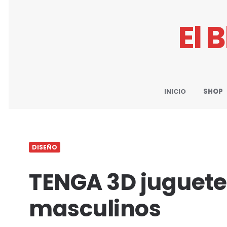
El 
INICIO
SHOP
DISEÑO
TENGA 3D juguete
masculinos