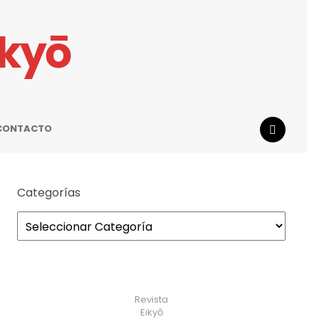
ikyō
CONTACTO
SEARCH
Categorías
Revista
Eikyō