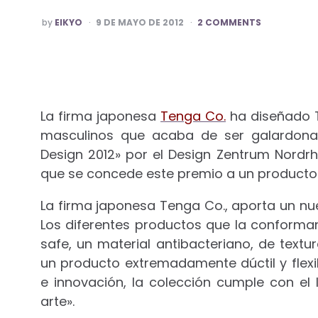
POSTED
by
EIKYO
9 DE MAYO DE 2012
2 COMMENTS
BY
La firma japonesa
Tenga Co.
ha diseñado T
masculinos que acaba de ser galardona
Design 2012» por el Design Zentrum Nordrh
que se concede este premio a un producto 
La firma japonesa Tenga Co., aporta un nuev
Los diferentes productos que la conform
safe, un material antibacteriano, de text
un producto extremadamente dúctil y flexi
e innovación, la colección cumple con el
arte».