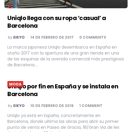
Uniqlo llega con su ropa ‘casual’ a
Barcelona
POSTED
by
EIKYO
14 DE FEBRERO DE 2017
0 COMMENTS
BY
La marca japonesa Uniqlo desembarca en España en
otoño 2017 con la apertura de una gran tienda en una
de las esquinas de la avenida comercial más prestigiosa
de Barcelona….
MODA
Uniqlo por fin en España y se instala en
Barcelona
POSTED
by
EIKYO
10 DE FEBRERO DE 2016
1 COMMENT
BY
Uniqlo ya está en España, concretamente en
Barcelona, donde ultima las obras para abrir su primer
punto de venta en Paseo de Gracia, 18/Gran Via de les