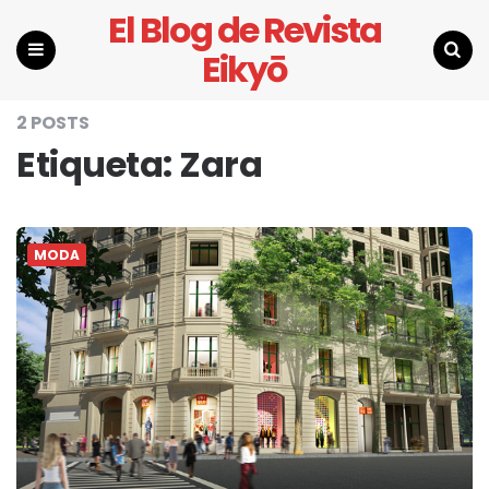
El Blog de Revista
Eikyō
Menu
Search
2 POSTS
Etiqueta:
Zara
MODA