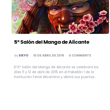
5º Salón del Manga de Alicante
POSTED
by
EIKYO
10 DE ABRIL DE 2015
0 COMMENTS
BY
El 5º Salón del Manga de Alicante se celebrará los
días 11 y 12 de abril de 2015 en el Pabellón 1 de la
Institución Ferial Alicantina y abrirá sus puertas…