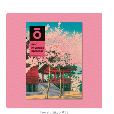
Revista Eikyō #52