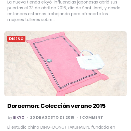
La nueva tienda eikyō, influencias japonesas abrió sus
puertas el 23 de abril de 2016, día de Sant Jordi, y desde
entonces estamos trabajando para ofrecerte los
mejores talleres sobre…
DISEÑO
Doraemon: Colección verano 2015
POSTED
by
EIKYO
20 DE AGOSTO DE 2015
1 COMMENT
BY
El estudio chino DING-DONG! TAKUHAIBIN, fundada en