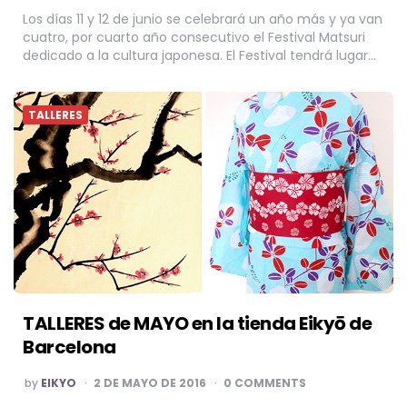
Los días 11 y 12 de junio se celebrará un año más y ya van
cuatro, por cuarto año consecutivo el Festival Matsuri
dedicado a la cultura japonesa. El Festival tendrá lugar…
TALLERES
TALLERES de MAYO en la tienda Eikyō de
Barcelona
POSTED
by
EIKYO
2 DE MAYO DE 2016
0 COMMENTS
BY