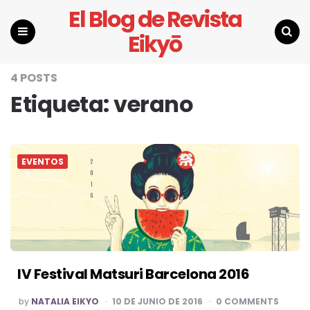
El Blog de Revista
Eikyō
Menu
Search
4 POSTS
Etiqueta:
verano
EVENTOS
IV Festival Matsuri Barcelona 2016
POSTED
by
NATALIA EIKYO
10 DE JUNIO DE 2016
0 COMMENTS
BY