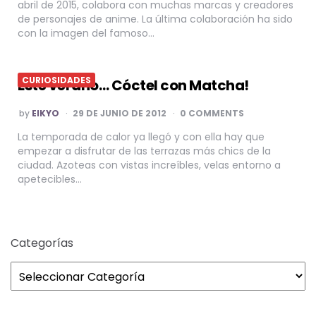
abril de 2015, colabora con muchas marcas y creadores
de personajes de anime. La última colaboración ha sido
con la imagen del famoso…
CURIOSIDADES
Este verano… Cóctel con Matcha!
POSTED
by
EIKYO
29 DE JUNIO DE 2012
0 COMMENTS
BY
La temporada de calor ya llegó y con ella hay que
empezar a disfrutar de las terrazas más chics de la
ciudad. Azoteas con vistas increíbles, velas entorno a
apetecibles…
Categorías