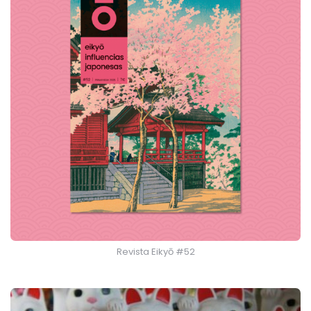
Revista Eikyō #52