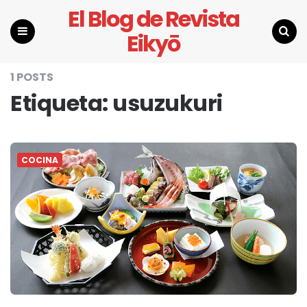
El Blog de Revista
Eikyō
Menu
Search
1 POSTS
Etiqueta:
usuzukuri
COCINA