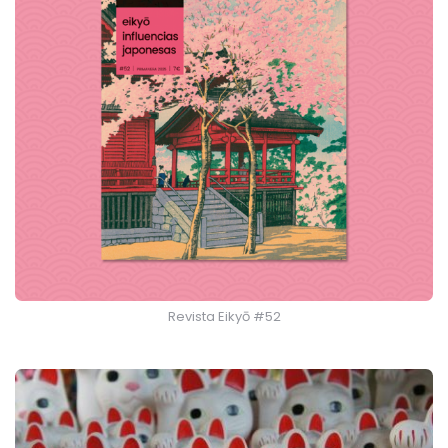
Revista Eikyō #52