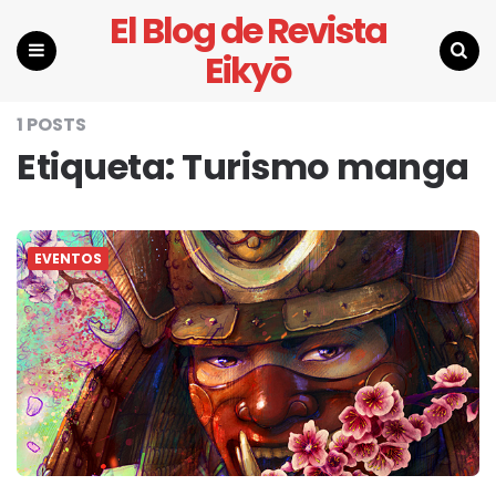
El Blog de Revista
Eikyō
Menu
Search
1 POSTS
Etiqueta:
Turismo manga
EVENTOS