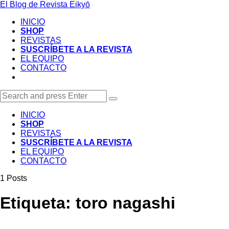
Menu
El Blog de Revista Eikyō
Search
INICIO
SHOP
REVISTAS
SUSCRÍBETE A LA REVISTA
EL EQUIPO
CONTACTO
Search
Search
Search
for:
INICIO
SHOP
REVISTAS
SUSCRÍBETE A LA REVISTA
EL EQUIPO
CONTACTO
1 Posts
Etiqueta:
toro nagashi