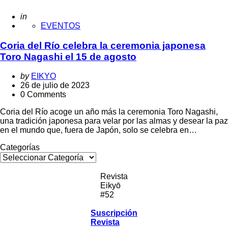
Posted
in
EVENTOS
Coria del Río celebra la ceremonia japonesa
Toro Nagashi el 15 de agosto
Posted
by
EIKYO
by
26 de julio de 2023
0 Comments
Coria del Río acoge un año más la ceremonia Toro Nagashi,
una tradición japonesa para velar por las almas y desear la paz
en el mundo que, fuera de Japón, solo se celebra en…
Categorías
Revista
Eikyō
#52
Suscripción
Revista