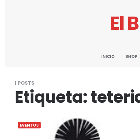
El 
INICIO
SHOP
1 POSTS
Etiqueta:
teteri
EVENTOS