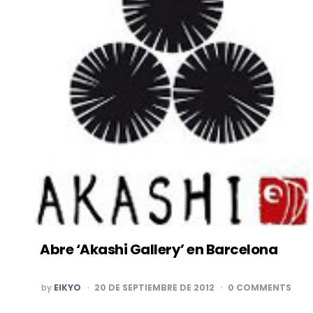
Abre ‘Akashi Gallery’ en Barcelona
POSTED
by
EIKYO
20 DE SEPTIEMBRE DE 2012
0 COMMENTS
BY