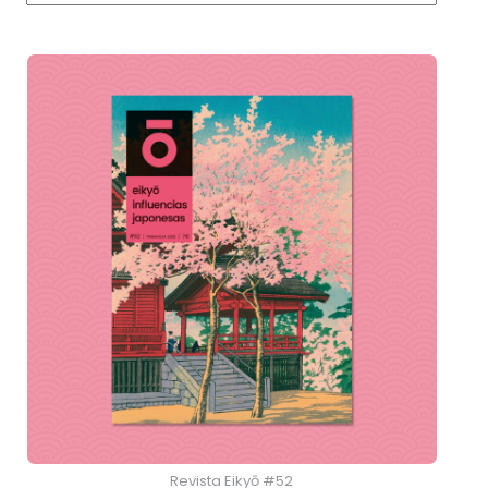
Revista Eikyō #52