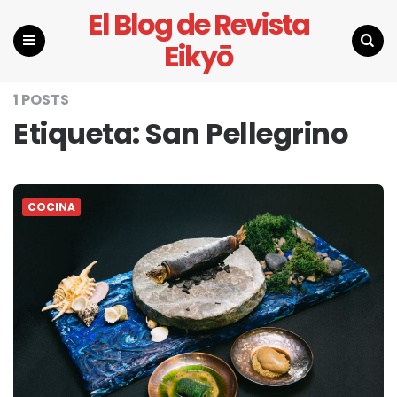
El Blog de Revista
Eikyō
Menu
Search
1 POSTS
Etiqueta:
San Pellegrino
COCINA