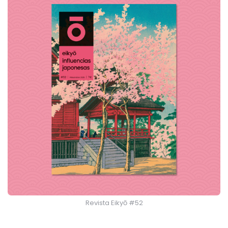
Revista Eikyō #52