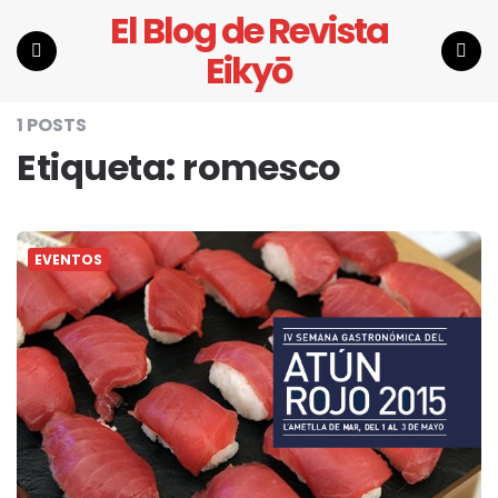
El Blog de Revista
Eikyō
Menu
Search
1 POSTS
Etiqueta:
romesco
EVENTOS