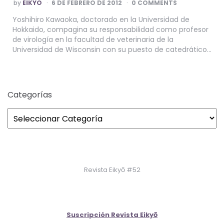
POSTED
by
EIKYO
6 DE FEBRERO DE 2012
0 COMMENTS
BY
Yoshihiro Kawaoka, doctorado en la Universidad de
Hokkaido, compagina su responsabilidad como profesor
de virología en la facultad de veterinaria de la
Universidad de Wisconsin con su puesto de catedrático…
Categorías
Revista Eikyō #52
Suscripción Revista Eikyō