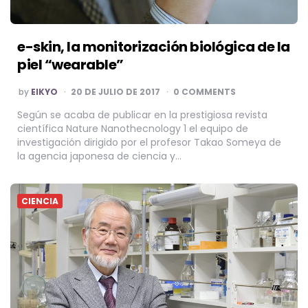
e-skin, la monitorización biológica de la
piel “wearable”
POSTED
by
EIKYO
20 DE JULIO DE 2017
0 COMMENTS
BY
Según se acaba de publicar en la prestigiosa revista
científica Nature Nanothecnology 1 el equipo de
investigación dirigido por el profesor Takao Someya de
la agencia japonesa de ciencia y…
CIENCIA