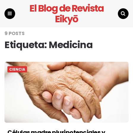
El Blog de Revista
Eikyō
Menu
Search
9 POSTS
Etiqueta:
Medicina
CIENCIA
Células madre pluripotenciales y