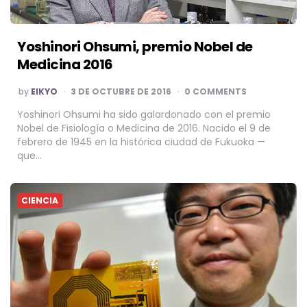
Yoshinori Ohsumi, premio Nobel de
Medicina 2016
POSTED
by
EIKYO
3 DE OCTUBRE DE 2016
0 COMMENTS
BY
Yoshinori Ohsumi ha sido galardonado con el premio
Nobel de Fisiología o Medicina de 2016. Nacido el 9 de
febrero de 1945 en la histórica ciudad de Fukuoka —
que…
CIENCIA