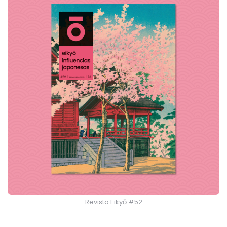
Revista Eikyō #52