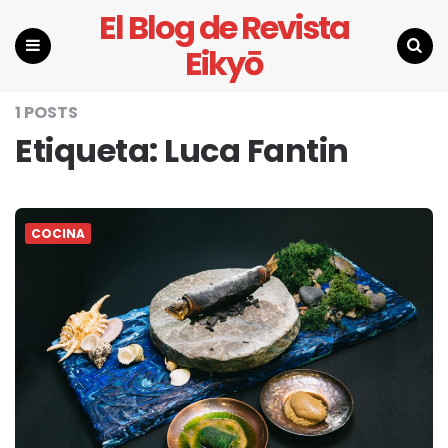
El Blog de Revista
Eikyō
Menu
Search
1 POSTS
Etiqueta:
Luca Fantin
COCINA