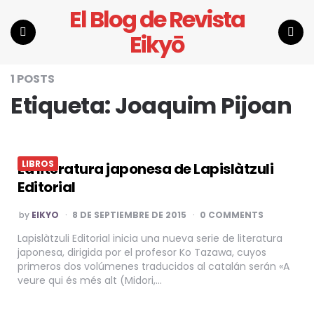
El Blog de Revista
Eikyō
Menu
Search
1 POSTS
Etiqueta:
Joaquim Pijoan
LIBROS
La literatura japonesa de Lapislàtzuli
Editorial
POSTED
by
EIKYO
8 DE SEPTIEMBRE DE 2015
0 COMMENTS
BY
Lapislàtzuli Editorial inicia una nueva serie de literatura
japonesa, dirigida por el profesor Ko Tazawa, cuyos
primeros dos volúmenes traducidos al catalán serán «A
veure qui és més alt (Midori,…