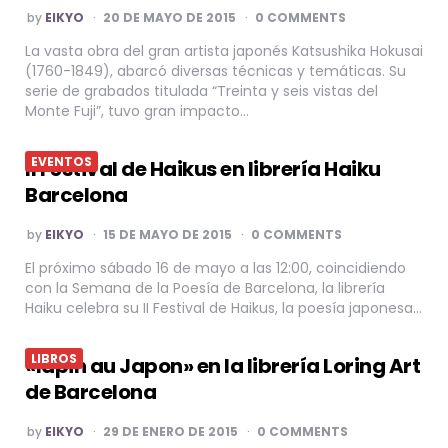
POSTED
by
EIKYO
20 DE MAYO DE 2015
0 COMMENTS
BY
La vasta obra del gran artista japonés Katsushika Hokusai
(1760-1849), abarcó diversas técnicas y temáticas. Su
serie de grabados titulada “Treinta y seis vistas del
Monte Fuji”, tuvo gran impacto…
EVENTOS
II Festival de Haikus en librería Haiku
Barcelona
POSTED
by
EIKYO
15 DE MAYO DE 2015
0 COMMENTS
BY
El próximo sábado 16 de mayo a las 12:00, coincidiendo
con la Semana de la Poesía de Barcelona, la librería
Haiku celebra su II Festival de Haikus, la poesía japonesa…
LIBROS
«lapin au Japon» en la librería Loring Art
de Barcelona
POSTED
by
EIKYO
29 DE ENERO DE 2015
0 COMMENTS
BY