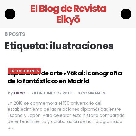
El Blog de Revista
Eikyō
Menu
Search
8 POSTS
Etiqueta:
ilustraciones
EXPOSICIONES
Exposición de arte «Yōkai: iconografía
de lo fantástico» en Madrid
POSTED
by
EIKYO
28 DE JUNIO DE 2018
0 COMMENTS
BY
En 2018 se conmemora el 150 aniversario del
establecimiento de las relaciones diplomáticas entre
España y Japón. Para celebrar esta historia compartida
de entendimiento y colaboración se han programado
a…