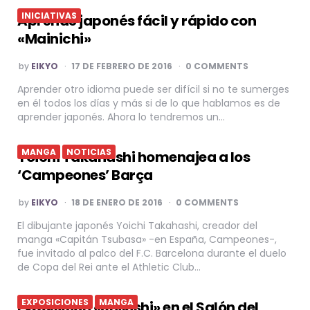
INICIATIVAS
Aprende japonés fácil y rápido con
«Mainichi»
POSTED
by
EIKYO
17 DE FEBRERO DE 2016
0 COMMENTS
BY
Aprender otro idioma puede ser difícil si no te sumerges
en él todos los días y más si de lo que hablamos es de
aprender japonés. Ahora lo tendremos un…
MANGA
NOTICIAS
Yoichi Takahashi homenajea a los
‘Campeones’ Barça
POSTED
by
EIKYO
18 DE ENERO DE 2016
0 COMMENTS
BY
El dibujante japonés Yoichi Takahashi, creador del
manga «Capitán Tsubasa» -en España, Campeones-,
fue invitado al palco del F.C. Barcelona durante el duelo
de Copa del Rei ante el Athletic Club…
EXPOSICIONES
MANGA
Exposición «Shikishi» en el Salón del