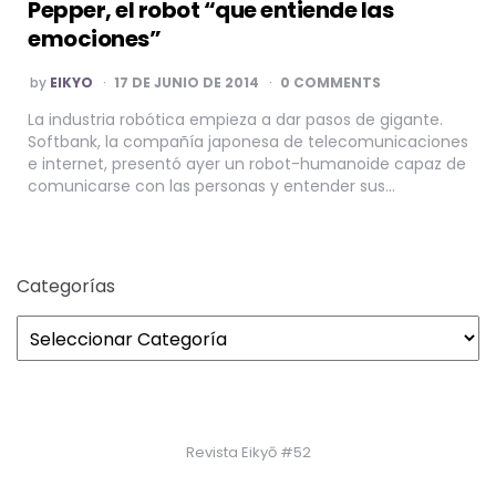
Pepper, el robot “que entiende las
emociones”
POSTED
by
EIKYO
17 DE JUNIO DE 2014
0 COMMENTS
BY
La industria robótica empieza a dar pasos de gigante.
Softbank, la compañía japonesa de telecomunicaciones
e internet, presentó ayer un robot-humanoide capaz de
comunicarse con las personas y entender sus…
Categorías
Revista Eikyō #52