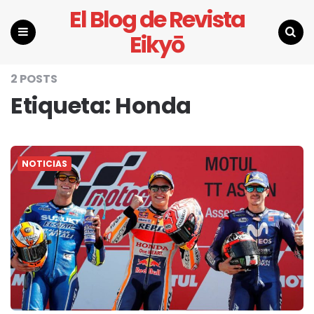
El Blog de Revista
Eikyō
Menu
Search
2 POSTS
Etiqueta:
Honda
NOTICIAS