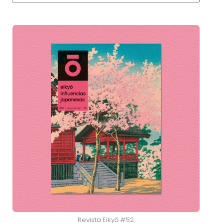
Revista Eikyō #52