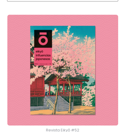
Revista Eikyō #52