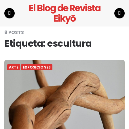
El Blog de Revista
Eikyō
Menu
Search
8 POSTS
Etiqueta:
escultura
ARTE
EXPOSICIONES