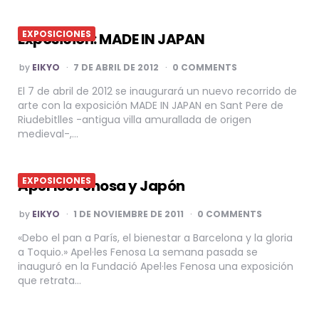
EXPOSICIONES
Exposición: MADE IN JAPAN
POSTED
by
EIKYO
7 DE ABRIL DE 2012
0 COMMENTS
BY
El 7 de abril de 2012 se inaugurará un nuevo recorrido de
arte con la exposición MADE IN JAPAN en Sant Pere de
Riudebitlles -antigua villa amurallada de origen
medieval-,…
EXPOSICIONES
Apel·les Fenosa y Japón
POSTED
by
EIKYO
1 DE NOVIEMBRE DE 2011
0 COMMENTS
BY
«Debo el pan a París, el bienestar a Barcelona y la gloria
a Toquio.» Apel·les Fenosa La semana pasada se
inauguró en la Fundació Apel·les Fenosa una exposición
que retrata…