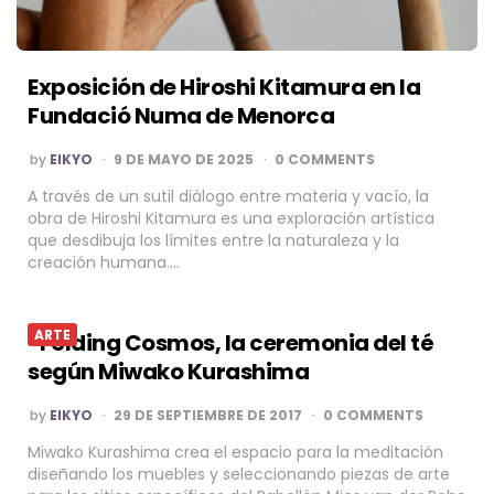
Exposición de Hiroshi Kitamura en la
Fundació Numa de Menorca
POSTED
by
EIKYO
9 DE MAYO DE 2025
0 COMMENTS
BY
A través de un sutil diálogo entre materia y vacío, la
obra de Hiroshi Kitamura es una exploración artística
que desdibuja los límites entre la naturaleza y la
creación humana….
ARTE
*Folding Cosmos, la ceremonia del té
según Miwako Kurashima
POSTED
by
EIKYO
29 DE SEPTIEMBRE DE 2017
0 COMMENTS
BY
Miwako Kurashima crea el espacio para la meditación
diseñando los muebles y seleccionando piezas de arte