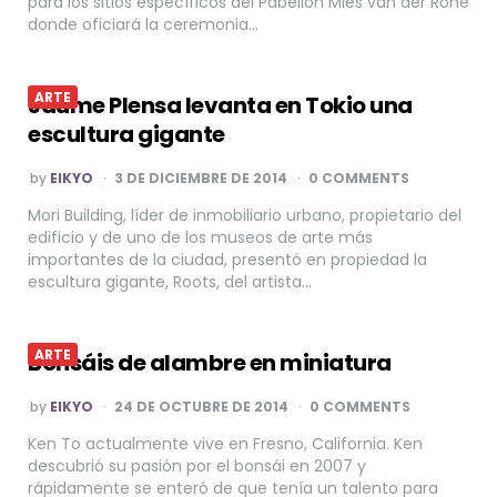
para los sitios específicos del Pabellón Mies van der Rohe
donde oficiará la ceremonia…
ARTE
Jaume Plensa levanta en Tokio una
escultura gigante
POSTED
by
EIKYO
3 DE DICIEMBRE DE 2014
0 COMMENTS
BY
Mori Building, líder de inmobiliario urbano, propietario del
edificio y de uno de los museos de arte más
importantes de la ciudad, presentó en propiedad la
escultura gigante, Roots, del artista…
ARTE
Bonsáis de alambre en miniatura
POSTED
by
EIKYO
24 DE OCTUBRE DE 2014
0 COMMENTS
BY
Ken To actualmente vive en Fresno, California. Ken
descubrió su pasión por el bonsái en 2007 y
rápidamente se enteró de que tenía un talento para