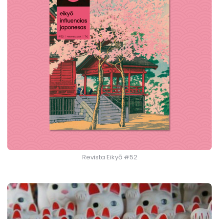
Revista Eikyō #52