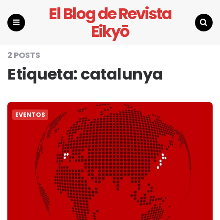
El Blog de Revista
Eikyō
Menu
Search
2 POSTS
Etiqueta:
catalunya
EVENTOS