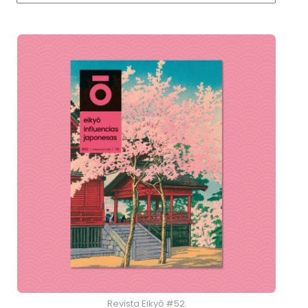
Revista Eikyō #52