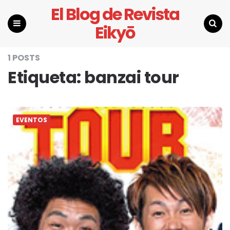
El Blog de Revista
Eikyō
Menu
Search
1 POSTS
Etiqueta:
banzai tour
EVENTOS