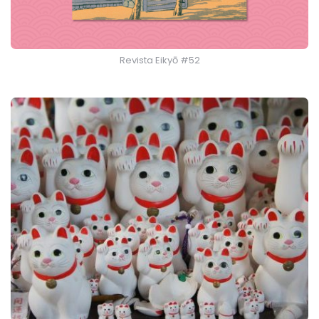
Revista Eikyō #52