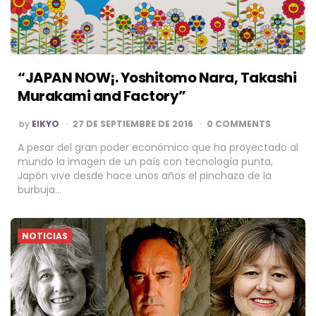
“JAPAN NOW¡. Yoshitomo Nara, Takashi
Murakami and Factory”
POSTED
by
EIKYO
27 DE SEPTIEMBRE DE 2016
0 COMMENTS
BY
A pesar del gran poder económico que ha proyectado al
mundo la imagen de un país con tecnología punta,
Japón vive desde hace unos años el pinchazo de la
burbuja…
NOTICIAS