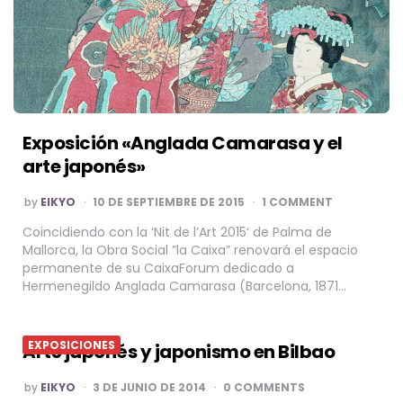
Exposición «Anglada Camarasa y el
arte japonés»
POSTED
by
EIKYO
10 DE SEPTIEMBRE DE 2015
1 COMMENT
BY
Coincidiendo con la ‘Nit de l’Art 2015‘ de Palma de
Mallorca, la Obra Social ”la Caixa” renovará el espacio
permanente de su CaixaForum dedicado a
Hermenegildo Anglada Camarasa (Barcelona, 1871…
EXPOSICIONES
Arte japonés y japonismo en Bilbao
POSTED
by
EIKYO
3 DE JUNIO DE 2014
0 COMMENTS
BY