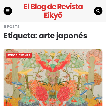
El Blog de Revista
Eikyō
Menu
Search
6 POSTS
Etiqueta:
arte japonés
EXPOSICIONES