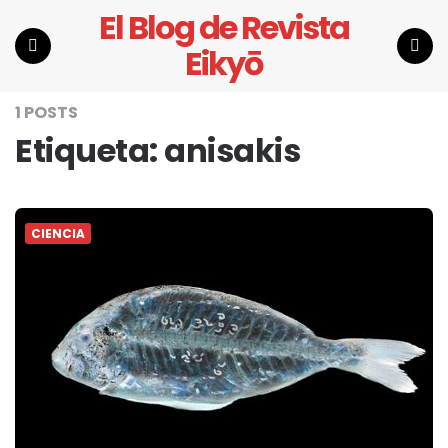
El Blog de Revista
Eikyō
Menu
Search
1 POSTS
Etiqueta:
anisakis
CIENCIA