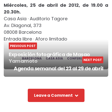
Miércoles, 25 de abril de 2012, de 19.00 a
20.30h.
Casa Asia · Auditorio Tagore
Av. Diagonal, 373
08008 Barcelona
Entrada libre · Aforo limitado
PREVIOUS POST
Exposición fotográfica de Masao
BARCELONA
CASA ASIA
CONFERENCIA
Yamamoto
NEXT POST
Post
Agenda semanal del 23 al 29 de abril
navigation
Leave a Comment