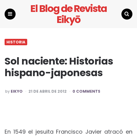
El Blog de Revista
Eikyō
Menu
Search
HISTORIA
Sol naciente: Historias
hispano-japonesas
POSTED
by
EIKYO
21 DE ABRIL DE 2012
0 COMMENTS
BY
En 1549 el jesuita Francisco Javier atracó en