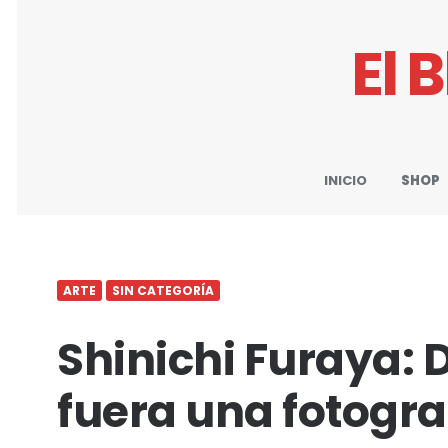
El 
INICIO
SHOP
ARTE
SIN CATEGORÍA
Shinichi Furaya: 
fuera una fotogra