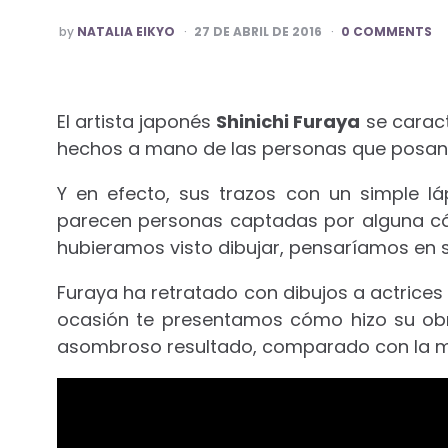
POSTED
by
NATALIA EIKYO
27 DE ABRIL DE 2016
0 COMMENTS
BY
El artista japonés
Shinichi Furaya
se caract
hechos a mano de las personas que posan p
Y en efecto, sus trazos con un simple l
parecen personas captadas por alguna cám
hubieramos visto dibujar, pensaríamos en s
Furaya ha retratado con dibujos a actric
ocasión te presentamos cómo hizo su ob
asombroso resultado, comparado con la m