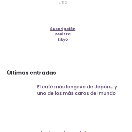
#52
Suscripción
Revista
Eikyō
Últimas entradas
El café más longevo de Japón… y
uno de los más caros del mundo