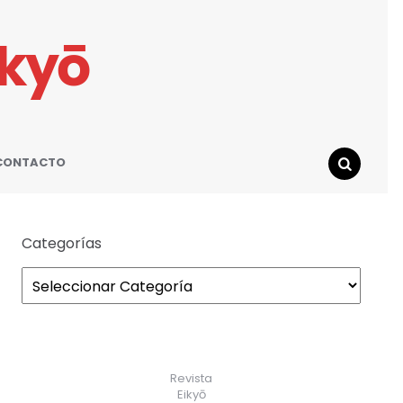
ikyō
CONTACTO
SEARCH
Categorías
Revista
Eikyō