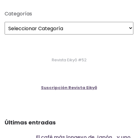
Categorías
Revista Eikyō #52
Suscripción Revista Eikyō
Últimas entradas
El café más longevo de Japón… y uno