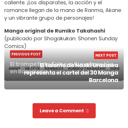
caliente. ¡Los disparates, la acción y el
romance llegan de la mano de Ranma, Akane
y un vibrante grupo de personajes!
Manga original de Rumiko Takahashi
(publicado por Shogakukan: Shonen Sunday
Comics)
PREVIOUS POST
NEXT POST
El trompetista Takuya Kuroda actúa
El talento de Naoki Urasawa
ANIME
NETFLIX
RANMA1/2
RUMIKO TAKAHASHI
SERIE
en Barcelona
representa el cartel del 30 Manga
Post
Barcelona
navigation
Leave a Comment