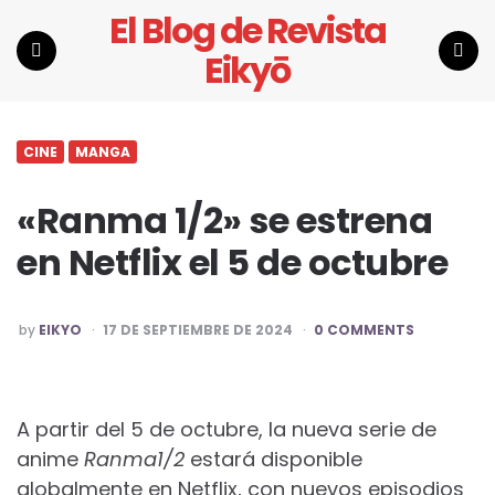
El Blog de Revista
Eikyō
Menu
Search
CINE
MANGA
«Ranma 1/2» se estrena
en Netflix el 5 de octubre
POSTED
by
EIKYO
17 DE SEPTIEMBRE DE 2024
0 COMMENTS
BY
A partir del 5 de octubre, la nueva serie de
anime
Ranma1/2
estará disponible
globalmente en Netflix, con nuevos episodios