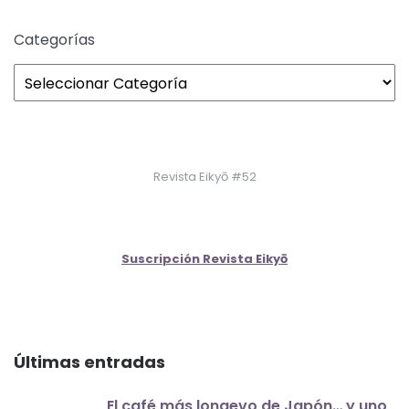
Categorías
Revista Eikyō #52
Suscripción Revista Eikyō
Últimas entradas
El café más longevo de Japón… y uno