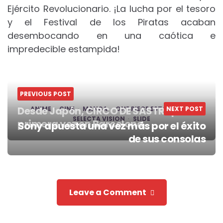
Ejército Revolucionario. ¡La lucha por el tesoro
y el Festival de los Piratas acaban
desembocando en una caótica e
impredecible estampida!
PREVIOUS POST
Desde Japón, CIRCO DE SASTRE por
ANIME
CINE
MANGA
ONE PIECE ESTAMPIDA
NEXT POST
SELECTA VISION
SLIDE
primera vez en Barcelona
Sony apuesta una vez más por el éxito
Post
de sus consolas
navigation
Leave a Comment