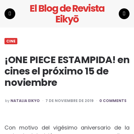
El Blog de Revista
Eikyō
Menu
Search
CINE
¡ONE PIECE ESTAMPIDA! en
cines el próximo 15 de
noviembre
POSTED
by
NATALIA EIKYO
7 DE NOVIEMBRE DE 2019
0 COMMENTS
BY
Con motivo del vigésimo aniversario de la