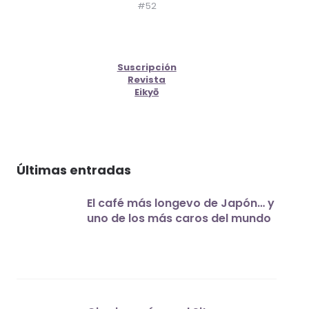
#52
Suscripción
Revista
Eikyō
Últimas entradas
El café más longevo de Japón… y
uno de los más caros del mundo