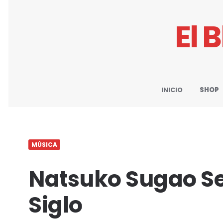
El 
INICIO
SHOP
MÚSICA
Natsuko Sugao Sext
Siglo