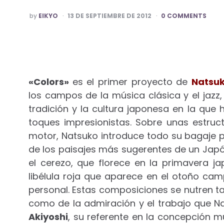
POSTED
by
EIKYO
13 DE SEPTIEMBRE DE 2012
0 COMMENTS
BY
«Colors»
es el primer proyecto de
Natsu
los campos de la música clásica y el jazz
tradición y la cultura japonesa en la que
toques impresionistas. Sobre unas estru
motor, Natsuko introduce todo su bagaje p
de los paisajes más sugerentes de un Japó
el cerezo, que florece en la primavera jap
libélula roja que aparece en el otoño ca
personal. Estas composiciones se nutren t
como de la admiración y el trabajo que N
Akiyoshi
, su referente en la concepción mu