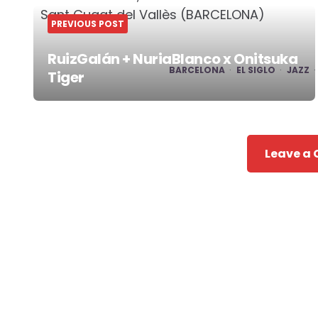
Sant Cugat del Vallès (BARCELONA)
PREVIOUS POST
RuizGalán + NuriaBlanco x Onitsuka
BARCELONA
EL SIGLO
JAZZ
Tiger
Post
navigation
Leave a