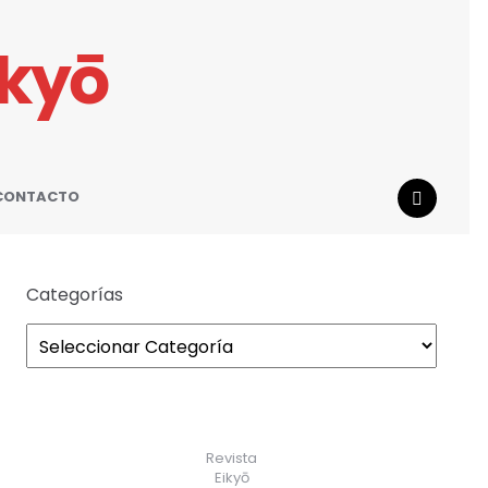
ikyō
CONTACTO
SEARCH
Categorías
Revista
Eikyō