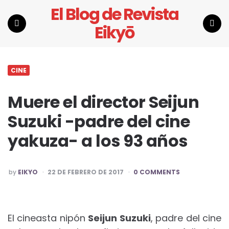
El Blog de Revista
Eikyō
Menu
Search
CINE
Muere el director Seijun
Suzuki -padre del cine
yakuza- a los 93 años
POSTED
by
EIKYO
22 DE FEBRERO DE 2017
0 COMMENTS
BY
El cineasta nipón
Seijun Suzuki
, padre del cine