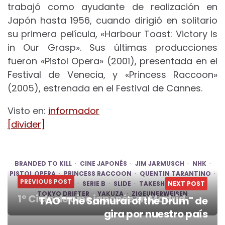
trabajó como ayudante de realización en
Japón hasta 1956, cuando dirigió en solitario
su primera película, «Harbour Toast: Victory Is
in Our Grasp». Sus últimas producciones
fueron «Pistol Opera» (2001), presentada en el
Festival de Venecia, y «Princess Raccoon»
(2005), estrenada en el Festival de Cannes.
Visto en:
informador
[divider]
BRANDED TO KILL
CINE JAPONÉS
JIM JARMUSCH
NHK
PISTOL OPERA
PRINCESS RACCOON
QUENTIN TARANTINO
PREVIOUS POST
SEIJUN SUZUKI
SERIE B
SLIDE
TAKESHI KITANO
NEXT POST
TOKYO DRIFTER
YAKUZA
ZIGEUNERWEISEN
1º Ciclo de cine japonés en Madrid
TAO "The Samurai of the Drum" de
Post
gira por nuestro país