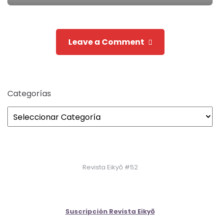
navigation
Leave a Comment
Categorías
Revista Eikyō #52
Suscripción Revista Eikyō