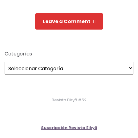
navigation
Leave a Comment
Categorías
Revista Eikyō #52
Suscripción Revista Eikyō