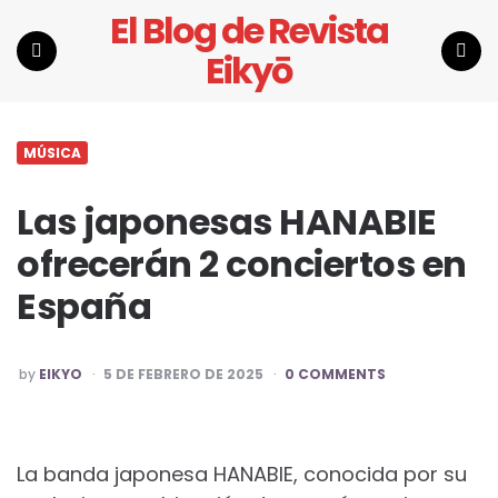
El Blog de Revista
Eikyō
Menu
Search
MÚSICA
Las japonesas HANABIE
ofrecerán 2 conciertos en
España
POSTED
by
EIKYO
5 DE FEBRERO DE 2025
0 COMMENTS
BY
La banda japonesa HANABIE, conocida por su