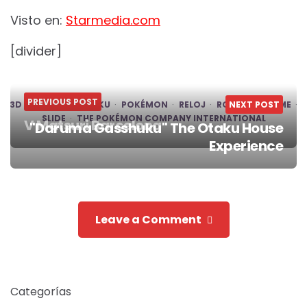
Visto en:
Starmedia.com
[divider]
PREVIOUS POST
3D
DISEÑO
OTAKU
POKÉMON
RELOJ
ROMAIN JERÔME
NEXT POST
SLIDE
THE POKÉMON COMPANY INTERNATIONAL
V Matsuri Barcelona
"Daruma Gasshuku" The Otaku House
Post
Experience
navigation
Leave a Comment
Categorías