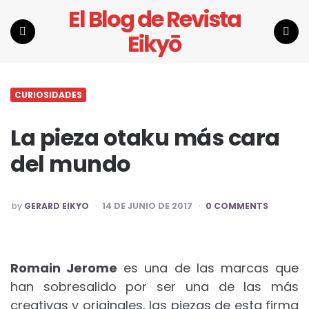
El Blog de Revista
Eikyō
Menu
Search
CURIOSIDADES
La pieza otaku más cara
del mundo
POSTED
by
GERARD EIKYO
14 DE JUNIO DE 2017
0 COMMENTS
BY
Romain Jerome
es una de las marcas que
han sobresalido por ser una de las más
creativas y originales, las piezas de esta firma