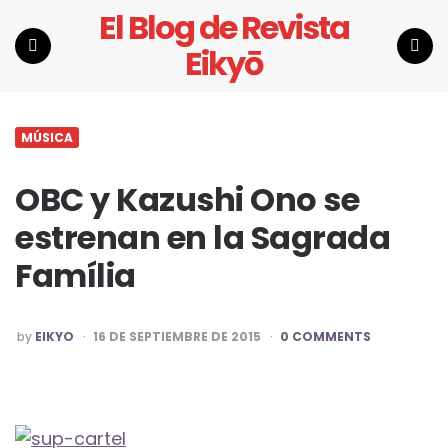
El Blog de Revista
Eikyō
Menu
Search
MÚSICA
OBC y Kazushi Ono se
estrenan en la Sagrada
Família
POSTED
by
EIKYO
16 DE SEPTIEMBRE DE 2015
0 COMMENTS
BY