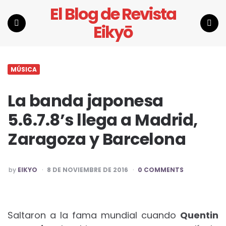
El Blog de Revista
Eikyō
Menu
Search
MÚSICA
La banda japonesa
5.6.7.8’s llega a Madrid,
Zaragoza y Barcelona
POSTED
by
EIKYO
8 DE NOVIEMBRE DE 2016
0 COMMENTS
BY
Saltaron a la fama mundial cuando
Quentin