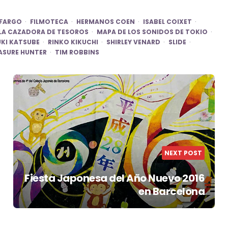
FARGO
FILMOTECA
HERMANOS COEN
ISABEL COIXET
LA CAZADORA DE TESOROS
MAPA DE LOS SONIDOS DE TOKIO
KI KATSUBE
RINKO KIKUCHI
SHIRLEY VENARD
SLIDE
ASURE HUNTER
TIM ROBBINS
NEXT POST
Fiesta Japonesa del Año Nuevo 2016
en Barcelona