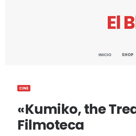
El 
INICIO
SHOP
CINE
«Kumiko, the Trea
Filmoteca