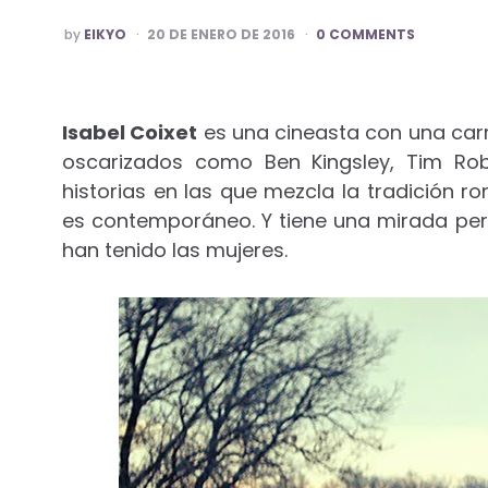
POSTED
by
EIKYO
20 DE ENERO DE 2016
0 COMMENTS
BY
Isabel Coixet
es una cineasta con una carre
oscarizados como Ben Kingsley, Tim Robb
historias en las que mezcla la tradición r
es contemporáneo. Y tiene una mirada perso
han tenido las mujeres.