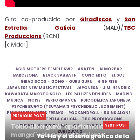
Gira co-producida por
Giradiscos
y
Son
Estrella Galicia
(MAD)
/
TBC
Produccions
(BCN)
[divider]
ACID MOTHERS TEMPLE SWR
AKATEN
ALMO2BAR
BARCELONA
BLACK SABBATH
CONCIERTO
EL SOL
GIRADISCOS
GONG
GURU GURU
HIGH RISE
JAPANESE NEW MUSIC FESTIVAL
JAPONESA
JIMI HENDRIX
KAWABATA MAKOTO SOLO
LES RALLIZES DENUDES
MADRID
MÚSICA
NOISE
PERFORMANCE
PSICODÉLICA JAPONESA
PSYCHE BUGYO (TSUYAMA’S PSYCHEDELIC JUDGEMENT)
PSYCHEDELIC SPEED FREAKS
ROCKANDROLL
RUINS ALONE
PREVIOUS POST
SLIDE
SON ESTRELLA GALICIA
TBC PRODUCCIONS
Tokio albergará "apartamentos
TSUYAMA ATSUSHI SOLO
WHITE HEAVEN
NEXT POST
ZOFFY
ZUBI ZUVA X
manga" solo para extranjeros
Yo-Ho y el diseño gráfico de la