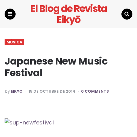
El Blog de Revista
Eikyō
Menu
Search
MÚSICA
Japanese New Music
Festival
POSTED
by
EIKYO
15 DE OCTUBRE DE 2014
0 COMMENTS
BY