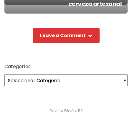
Post
cerveza artesanal
navigation
Leave a Comment
Categorías
Revista Eikyō #52