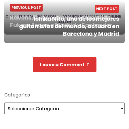
PREVIOUS POST
NEXT POST
Ravens 烏, los cuervos de Masahisa
CINE
FUNDACION JAPON
JAPANESE FILM FESTIVAL ONLINE
Ichika Nito, uno de los mejores
JAPÓN
Fukase llegan a Madrid y Santander
guitarristas del mundo, actuará en
Post
Barcelona y Madrid
navigation
Leave a Comment
Categorías