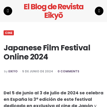
El Blog de Revista
Eikyō
Menu
Search
CINE
Japanese Film Festival
Online 2024
POSTED
by
EIKYO
5 DE JUNIO DE 2024
0 COMMENTS
BY
Del 5 de junio al 3 de julio de 2024 se celebra
en España la 3ª edición de este festival
dedicado en exclusiva al cine de Japón
y