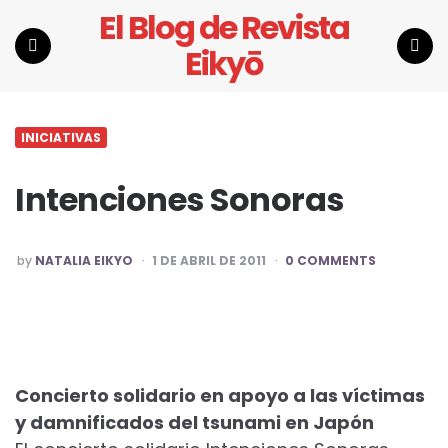
El Blog de Revista
Eikyō
Menu
Search
INICIATIVAS
Intenciones Sonoras
POSTED
by
NATALIA EIKYO
1 DE ABRIL DE 2011
0 COMMENTS
BY
Concierto solidario en apoyo a las víctimas
y damnificados del tsunami en Japón