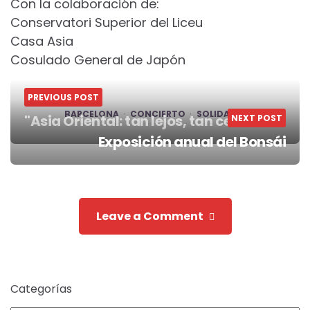
Con la colaboración de:
Conservatori Superior del Liceu
Casa Asia
Cosulado General de Japón
PREVIOUS POST
BARCELONA
CONCIERTO
SOLIDARIO
"Asia Oriental: tan lejos, tan cerca"
NEXT POST
Post
Exposición anual del Bonsái
navigation
Leave a Comment
Categorías