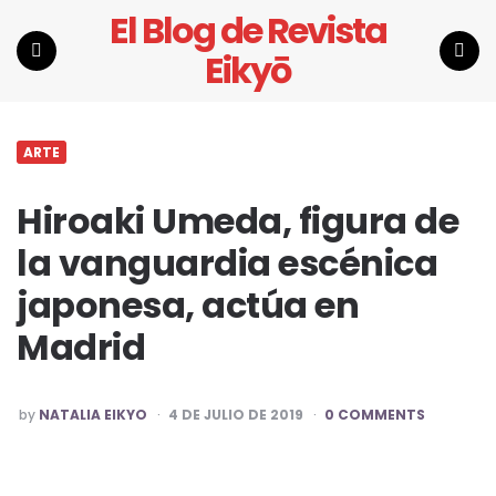
El Blog de Revista
Eikyō
Menu
Search
ARTE
Hiroaki Umeda, figura de
la vanguardia escénica
japonesa, actúa en
Madrid
POSTED
by
NATALIA EIKYO
4 DE JULIO DE 2019
0 COMMENTS
BY