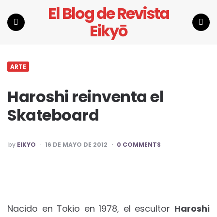
El Blog de Revista
Eikyō
Menu
Search
ARTE
Haroshi reinventa el
Skateboard
POSTED
by
EIKYO
16 DE MAYO DE 2012
0 COMMENTS
BY
Nacido en Tokio en 1978, el escultor
Haroshi