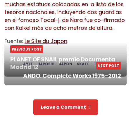
muchas estatuas colocadas en la lista de los
tesoros nacionales, incluyendo dos guardias
en el famoso Todai-ji de Nara fue co-firmado
con Kaikei más de ocho metros de altura.
Fuente:
Le Site du Japon
PREVIOUS POST
PLANET OF SNAIL premio Documenta
ARTE
HAROSHI
JAPÓN
SKATE
TOKYO
Madrid'12
NEXT POST
Post
ANDO. Complete Works 1975–2012
navigation
Leave a Comment