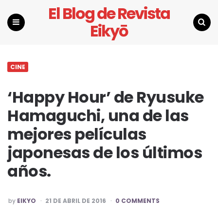
El Blog de Revista
Eikyō
Menu
Search
CINE
‘Happy Hour’ de Ryusuke
Hamaguchi, una de las
mejores películas
japonesas de los últimos
años.
POSTED
by
EIKYO
21 DE ABRIL DE 2016
0 COMMENTS
BY