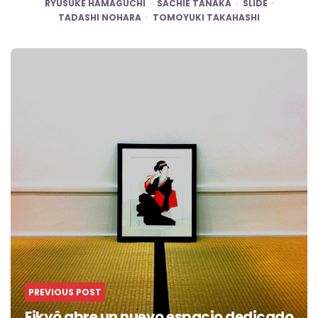
RYUSUKE HAMAGUCHI
SACHIE TANAKA
SLIDE
TADASHI NOHARA
TOMOYUKI TAKAHASHI
Post
navigation
PREVIOUS POST
Eikyô abre un nuevo espacio dedicado