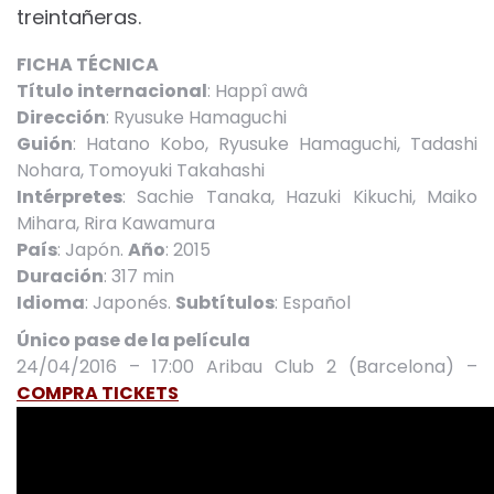
treintañeras.
FICHA TÉCNICA
Título internacional
: Happî awâ
Dirección
: Ryusuke Hamaguchi
Guión
: Hatano Kobo, Ryusuke Hamaguchi, Tadashi
Nohara, Tomoyuki Takahashi
Intérpretes
: Sachie Tanaka, Hazuki Kikuchi, Maiko
Mihara, Rira Kawamura
País
: Japón.
Año
: 2015
Duración
: 317 min
Idioma
: Japonés.
Subtítulos
: Español
Único pase de la película
24/04/2016 – 17:00 Aribau Club 2 (Barcelona) –
COMPRA TICKETS