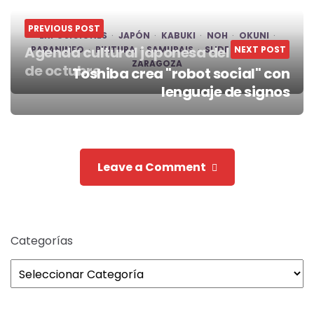
PREVIOUS POST
EXPOSICIONES
JAPÓN
KABUKI
NOH
OKUNI
Agenda cultural japonesa del 6 al 12
PARANINFO
PINTURA
SAMURAIS
SLIDE
NEXT POST
TEATRO
ZARAGOZA
de octubre
Toshiba crea "robot social" con
Post
lenguaje de signos
navigation
Leave a Comment
Categorías