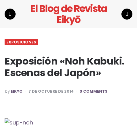
El Blog de Revista
Eikyō
Menu
Search
EXPOSICIONES
Exposición «Noh Kabuki.
Escenas del Japón»
POSTED
by
EIKYO
7 DE OCTUBRE DE 2014
0 COMMENTS
BY