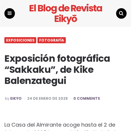
El Blog de Revista
Eikyō
Menu
Search
EXPOSICIONES
FOTOGRAFÍA
Exposición fotográfica
“Sakkaku”, de Kike
Balenzategui
POSTED
by
EIKYO
24 DE ENERO DE 2025
0 COMMENTS
BY
La Casa del Almirante acoge hasta el 2 de