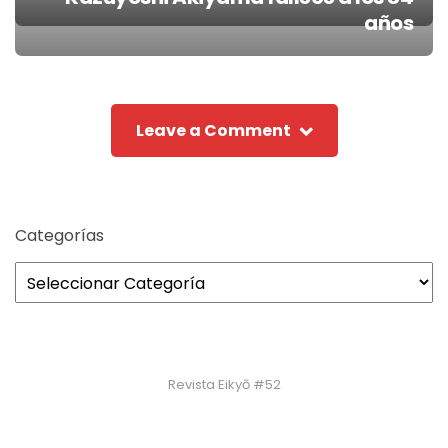
Post
años
navigation
Leave a Comment
Categorías
Revista Eikyō #52