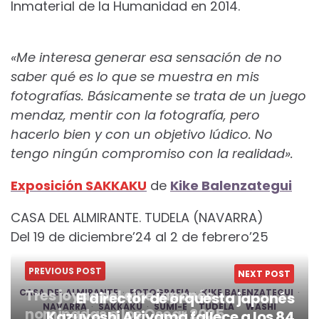
Inmaterial de la Humanidad en 2014.
«Me interesa generar esa sensación de no
saber qué es lo que se muestra en mis
fotografías. Básicamente se trata de un juego
mendaz, mentir con la fotografía, pero
hacerlo bien y con un objetivo lúdico. No
tengo ningún compromiso con la realidad».
Exposición SAKKAKU
de
Kike Balenzategui
CASA DEL ALMIRANTE. TUDELA (NAVARRA)
Del 19 de diciembre’24 al 2 de febrero’25
PREVIOUS POST
NEXT POST
Tres joyas del cine japonés
CASA DEL ALMIRANTE
FOTOGRAFIA
KIKE BALENZATEGUI
El director de orquesta japonés
NAVARRA
SAKKAKU
SUMI-E
TUDELA
WASHI
nominadas a los Oscar 2025
Kazuyoshi Akiyama fallece a los 84