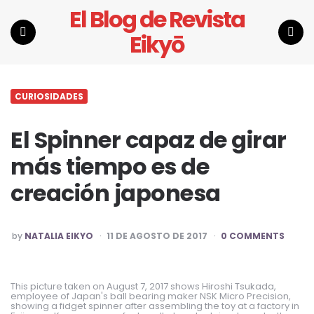
El Blog de Revista
Eikyō
Menu
Search
CURIOSIDADES
El Spinner capaz de girar
más tiempo es de
creación japonesa
POSTED
by
NATALIA EIKYO
11 DE AGOSTO DE 2017
0 COMMENTS
BY
This picture taken on August 7, 2017 shows Hiroshi Tsukada,
employee of Japan's ball bearing maker NSK Micro Precision,
showing a fidget spinner after assembling the toy at a factory in