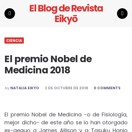
El Blog de Revista
Eikyō
Menu
Search
CIENCIA
El premio Nobel de
Medicina 2018
POSTED
by
NATALIA EIKYO
2 DE OCTUBRE DE 2018
0 COMMENTS
BY
El premio Nobel de Medicina -o de Fisiología,
mejor dicho- de este año se lo han otorgado
ex-aequo a James Allison y a Tasuku Honjo