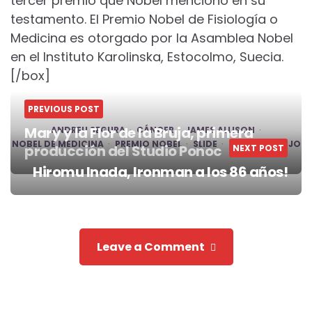
tercer premio que Nobel mencionó en su
testamento. El Premio Nobel de Fisiología o
Medicina es otorgado por la Asamblea Nobel
en el Instituto Karolinska, Estocolmo, Suecia.
[/box]
PREVIOUS POST
Mary y la Flor de la Bruja, primera
ANDREU SEGURA
CÁNCER
JAMES ALLISON
NOBEL DE MEDICINA
PREMIO NOBEL
SLIDE
TASUKU HONJO
producción del Studio Ponoc
NEXT POST
Post
Hiromu Inada, Ironman a los 86 años!
navigation
Leave a Comment