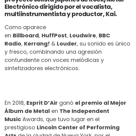
Electrónico dirigido por el vocalista,
multiinstrumentista y productor, Kai.
Como aparece
en
Billboard
,
HuffPost
,
Loudwire
,
BBC
Radio
,
Kerrang!
&
Louder
, su sonido es único
y fresco, combinando una agresión
contundente con voces melódicas y
sintetizadores electrónicos.
En 2018,
Esprit D’Air
ganó
el premio al Mejor
Álbum de Metal
en
The Independent
Music
Awards, que tuvo lugar en el
prestigioso
Lincoln Center of Performing
Arts
de la ciudad de Nueva York, por el