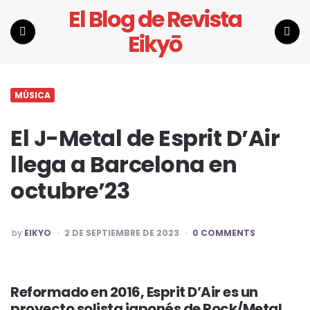
El Blog de Revista
Eikyō
Menu
Search
MÚSICA
El J-Metal de Esprit D’Air
llega a Barcelona en
octubre’23
POSTED
by
EIKYO
2 DE SEPTIEMBRE DE 2023
0 COMMENTS
BY
Reformado en 2016, Esprit D’Air es un
proyecto solista japonés de Rock/Metal