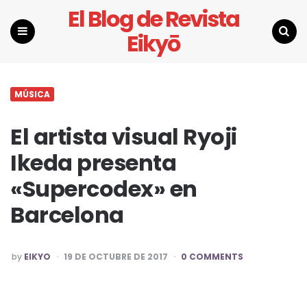
El Blog de Revista
Eikyō
Menu
Search
MÚSICA
El artista visual Ryoji
Ikeda presenta
«Supercodex» en
Barcelona
POSTED
by
EIKYO
19 DE OCTUBRE DE 2017
0 COMMENTS
BY