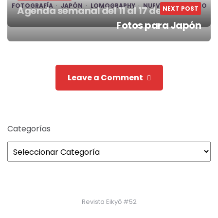
FOTOGRAFÍA
JAPÓN
LOMOGRAPHY
NUEVA
SOLIDARIO
Agenda semanal del 11 al 17 de abril
NEXT POST
Post
Fotos para Japón
navigation
Leave a Comment
Categorías
Revista Eikyō #52